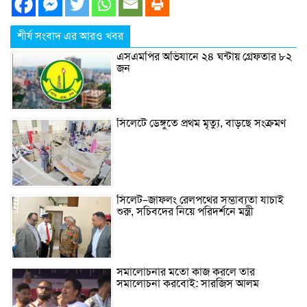
শীর্ষ সংবাদ এর আরও খবর
এসএমপির অভিযানে ২৪ ঘন্টায় গ্রেফতার ৮২
জন
সিলেটে ডেঙ্গুতে প্রথম মৃত্যু, বাড়ছে সংক্রমণ
সিলেট–জাফলং রেলপথের সম্ভাব্যতা যাচাই
শুরু, সচিবদের নিয়ে পরিদর্শনে মন্ত্রী
সমালোচনার মতো কাজ করলে তার
সমালোচনা করবোই: সারজিস আলম