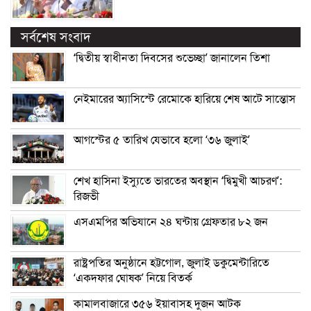
সর্বশেষ সংবাদ
‘দ্বিতীয় স্বাধীনতা দিবসের শুভেচ্ছা’ জানালেন তিশা
নেইমারের অ্যাসিস্টে রেমোকে হারিয়ে শেষ আটে সান্তোস
আগস্টের ৫ তারিখ যেভাবে হলো ‘৩৬ জুলাই’
শেখ হাসিনা ইস্যুতে ভারতের অবস্থান ‘দ্বিমুখী আচরণ’:
রিজভী
এসএমপির অভিযানে ২৪ ঘন্টায় গ্রেফতার ৮২ জন
রাষ্ট্রপতির অনুষ্ঠানে হট্টগোল, জুলাই ডকুমেন্টারিতে
‘একদফার ঘোষক’ নিয়ে বিতর্ক
কামালবাজারে ৩৫৬ ইয়াবাসহ দুজন আটক