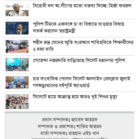
বিরোধী দল আ.লীগের মতো বক্তব্য দিচ্ছে: মির্জা ফখরুল
পুলিশ টিমকে একসঙ্গে চা বা বিশ্রামে যাওয়ার বিষয়ে
সতর্ক করলেন স্বরাষ্ট্রমন্ত্রী
শহীদ রুদ্র সেনের স্মৃতি সংরক্ষণে শাবিপ্রবিতে শিক্ষার্থীদের
২ দফা দাবি
গোয়েন্দা নজরদারি বাড়িয়েছে সিলেট মহানগর পুলিশ
চার সাংবাদিক পেলেন সিলেট অনলাইন প্রেসক্লাব জুলাই
গণঅভ্যুত্থানের বর্ষপূর্তি অ্যাওয়ার্ড
সিলেটে হামে আক্রান্ত হয়ে আরও দুই শিশুর মৃত্যু
প্রধান সম্পাদকঃ জাবেদ আহমদ
সম্পাদক ও প্রকাশকঃ শাকির আহমদ
বার্তা সম্পাদকঃ রায়হান এইচ খান