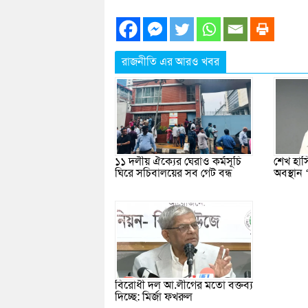
রাজনীতি এর আরও খবর
১১ দলীয় ঐক্যের ঘেরাও কর্মসূচি
শেখ হাস
ঘিরে সচিবালয়ের সব গেট বন্ধ
অবস্থান 
বিরোধী দল আ.লীগের মতো বক্তব্য
দিচ্ছে: মির্জা ফখরুল