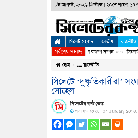
৮ই আগস্ট, ২০২৬ খ্রিস্টাব্দ
|
২৪শে শ্রাবণ, ১৪৩৩
সিলেট সংবাদ
জাতীয়
রাজনীতি
সর্বশেষ সংবাদ
সিলেটে স্বপ্নযাত্রা ফাউণ্ডেশনের ফ্রি মেডিকেল ক্যাম্প সম্পন্ন
» «
সিলেটে ক
হোম
রাজনীতি
সিলেটে ‘দুষ্কৃতিকারীরা’ সং
সোহেল
সিলেটের কন্ঠ ডেস্ক
প্রকাশিত হয়েছে : 04 January 2016