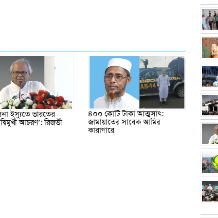
৪০০ কোটি টাকা আত্মসাৎ:
িনা ইস্যুতে ভারতের
জামায়াতের সাবেক আমির
‘দ্বিমুখী আচরণ’: রিজভী
কারাগারে