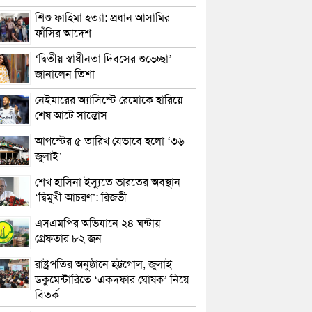
শিশু ফাহিমা হত্যা: প্রধান আসামির
ফাঁসির আদেশ
‘দ্বিতীয় স্বাধীনতা দিবসের শুভেচ্ছা’
জানালেন তিশা
নেইমারের অ্যাসিস্টে রেমোকে হারিয়ে
শেষ আটে সান্তোস
আগস্টের ৫ তারিখ যেভাবে হলো ‘৩৬
জুলাই’
শেখ হাসিনা ইস্যুতে ভারতের অবস্থান
‘দ্বিমুখী আচরণ’: রিজভী
এসএমপির অভিযানে ২৪ ঘন্টায়
গ্রেফতার ৮২ জন
রাষ্ট্রপতির অনুষ্ঠানে হট্টগোল, জুলাই
ডকুমেন্টারিতে ‘একদফার ঘোষক’ নিয়ে
বিতর্ক