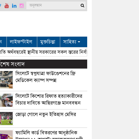
ন
লাইফস্টাইল
মুক্তচিন্তা
সাহিত্য
অর্থবছরেই স্থানীয় সরকারের সকল স্তরের নির্বাচন: সিলেটে প্রতিমন্ত্রী শাহে আল
্বশেষ সংবাদ
সিলেটে স্বপ্নযাত্রা ফাউণ্ডেশনের ফ্রি
মেডিকেল ক্যাম্প সম্পন্ন
সিলেটে কিশোর রিফাত হত্যাকারীদের
বিচার দাবিতে আছিরগঞ্জে মানববন্ধন
জোড়া গোলে নতুন ইতিহাস মেসির
ফ্যামিলি কার্ড বিতরণের আনুষ্ঠানিক