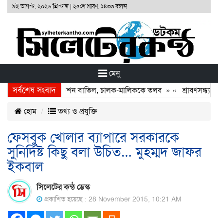
৯ই আগস্ট, ২০২৬ খ্রিস্টাব্দ
|
২৫শে শ্রাবণ, ১৪৩৩ বঙ্গাব্দ
মেনু
সর্বশেষ সংবাদ
টনা: দুই বাসের রেজিস্ট্রেশন বাতিল, চালক-মালিককে তলব
» «
শ্রাবণসন্ধ্যায় 
হোম
তথ্য ও প্রযুক্তি
ফেসবুক খোলার ব্যাপারে সরকারকে
সুনির্দিষ্ট কিছু বলা উচিত… মুহম্মদ জাফর
ইকবাল
সিলেটের কন্ঠ ডেস্ক
প্রকাশিত হয়েছে : 28 November 2015, 10:21 AM