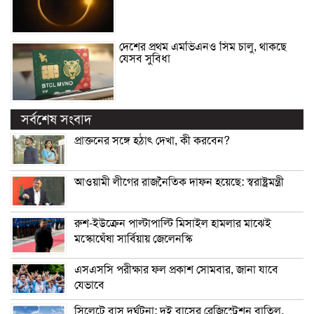
দেশের প্রথম এমভিএনও সিম চালু, থাকছে
যেসব সুবিধা
সর্বশেষ সংবাদ
প্রাক্তনের সঙ্গে হঠাৎ দেখা, কী করবেন?
আওয়ামী লীগের রাজনৈতিক দাফন হয়েছে: স্বরাষ্ট্রমন্ত্রী
রুশ-ইউক্রেন পাল্টাপাল্টি মিসাইল হামলার মাঝেই
মস্কোঘেঁষা সার্বিয়ায় জেলেনস্কি
এসএসসি পরীক্ষার ফল প্রকাশ সোমবার, জানা যাবে
যেভাবে
সিলেটে বাস দুর্ঘটনা: দুই বাসের রেজিস্ট্রেশন বাতিল,