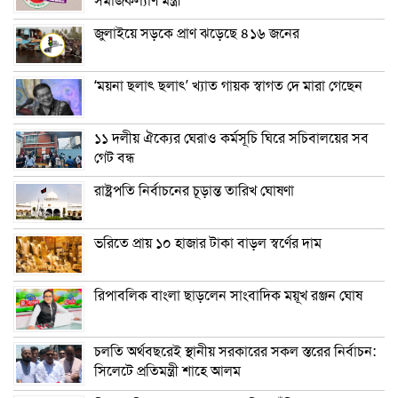
সমাজকল্যাণ মন্ত্রী
জুলাইয়ে সড়কে প্রাণ ঝড়েছে ৪১৬ জনের
‘ময়না ছলাৎ ছলাৎ’ খ্যাত গায়ক স্বাগত দে মারা গেছেন
১১ দলীয় ঐক্যের ঘেরাও কর্মসূচি ঘিরে সচিবালয়ের সব
গেট বন্ধ
রাষ্ট্রপতি নির্বাচনের চূড়ান্ত তারিখ ঘোষণা
ভরিতে প্রায় ১০ হাজার টাকা বাড়ল স্বর্ণের দাম
রিপাবলিক বাংলা ছাড়লেন সাংবাদিক ময়ূখ রঞ্জন ঘোষ
চলতি অর্থবছরেই স্থানীয় সরকারের সকল স্তরের নির্বাচন:
সিলেটে প্রতিমন্ত্রী শাহে আলম