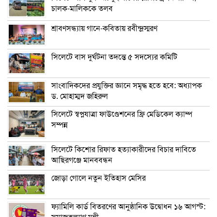
চালক-মালিককে তলব
শ্রাবণসন্ধ্যায় গানে-কবিতায় রবীন্দ্রস্মরণ
সিলেটে বাস দুর্ঘটনা তদন্তে ৫ সদস্যের কমিটি
সাংবাদিকদের প্রযুক্তির জ্ঞানে সমৃদ্ধ হতে হবে: অধ্যাপক
ড. মোহাম্মদ জহিরুল
সিলেটে স্বপ্নযাত্রা ফাউণ্ডেশনের ফ্রি মেডিকেল ক্যাম্প
সম্পন্ন
সিলেটে কিশোর রিফাত হত্যাকারীদের বিচার দাবিতে
আছিরগঞ্জে মানববন্ধন
জোড়া গোলে নতুন ইতিহাস মেসির
ফ্যামিলি কার্ড বিতরণের আনুষ্ঠানিক উদ্বোধন ১৬ আগস্ট: