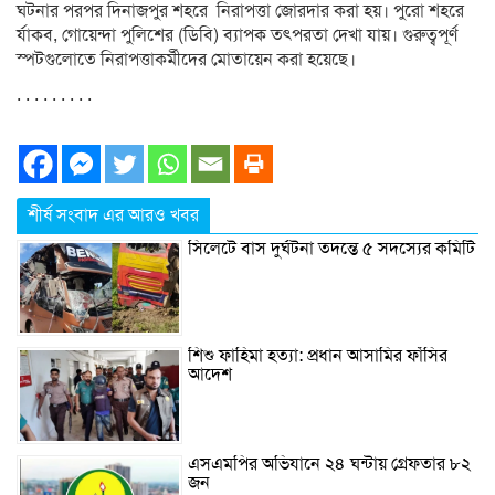
ঘটনার পরপর দিনাজপুর শহরে নিরাপত্তা জোরদার করা হয়। পুরো শহরে
র্যাকব, গোয়েন্দা পুলিশের (ডিবি) ব্যাপক তৎপরতা দেখা যায়। গুরুত্বপূর্ণ
স্পটগুলোতে নিরাপত্তাকর্মীদের মোতায়েন করা হয়েছে।
. . . . . . . . .
শীর্ষ সংবাদ এর আরও খবর
সিলেটে বাস দুর্ঘটনা তদন্তে ৫ সদস্যের কমিটি
শিশু ফাহিমা হত্যা: প্রধান আসামির ফাঁসির
আদেশ
এসএমপির অভিযানে ২৪ ঘন্টায় গ্রেফতার ৮২
জন