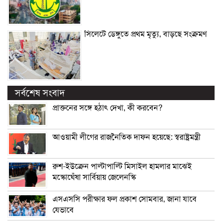
সিলেটে ডেঙ্গুতে প্রথম মৃত্যু, বাড়ছে সংক্রমণ
সর্বশেষ সংবাদ
প্রাক্তনের সঙ্গে হঠাৎ দেখা, কী করবেন?
আওয়ামী লীগের রাজনৈতিক দাফন হয়েছে: স্বরাষ্ট্রমন্ত্রী
রুশ-ইউক্রেন পাল্টাপাল্টি মিসাইল হামলার মাঝেই
মস্কোঘেঁষা সার্বিয়ায় জেলেনস্কি
এসএসসি পরীক্ষার ফল প্রকাশ সোমবার, জানা যাবে
যেভাবে