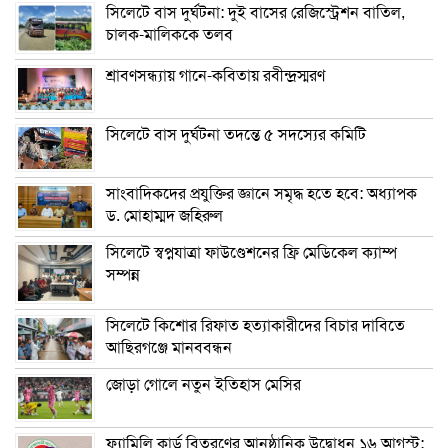
সিলেটে বাস দুর্ঘটনা: দুই বাসের রেজিস্ট্রেশন বাতিল,
চালক-মালিককে তলব
শ্রাবণসন্ধ্যায় গানে-কবিতায় রবীন্দ্রস্মরণ
সিলেটে বাস দুর্ঘটনা তদন্তে ৫ সদস্যের কমিটি
সাংবাদিকদের প্রযুক্তির জ্ঞানে সমৃদ্ধ হতে হবে: অধ্যাপক
ড. মোহাম্মদ জহিরুল
সিলেটে স্বপ্নযাত্রা ফাউণ্ডেশনের ফ্রি মেডিকেল ক্যাম্প
সম্পন্ন
সিলেটে কিশোর রিফাত হত্যাকারীদের বিচার দাবিতে
আছিরগঞ্জে মানববন্ধন
জোড়া গোলে নতুন ইতিহাস মেসির
ফ্যামিলি কার্ড বিতরণের আনুষ্ঠানিক উদ্বোধন ১৬ আগস্ট: