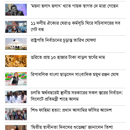
‘ময়না ছলাৎ ছলাৎ’ খ্যাত গায়ক স্বাগত দে মারা গেছেন
১১ দলীয় ঐক্যের ঘেরাও কর্মসূচি ঘিরে সচিবালয়ের সব
গেট বন্ধ
রাষ্ট্রপতি নির্বাচনের চূড়ান্ত তারিখ ঘোষণা
ভরিতে প্রায় ১০ হাজার টাকা বাড়ল স্বর্ণের দাম
রিপাবলিক বাংলা ছাড়লেন সাংবাদিক ময়ূখ রঞ্জন ঘোষ
চলতি অর্থবছরেই স্থানীয় সরকারের সকল স্তরের নির্বাচন:
সিলেটে প্রতিমন্ত্রী শাহে আলম
শিশু ফাহিমা হত্যা: প্রধান আসামির ফাঁসির আদেশ
‘দ্বিতীয় স্বাধীনতা দিবসের শুভেচ্ছা’ জানালেন তিশা