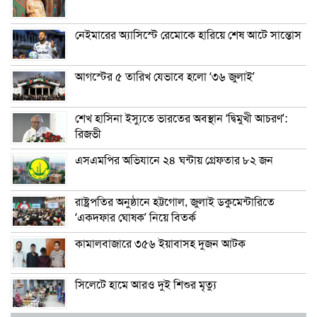
নেইমারের অ্যাসিস্টে রেমোকে হারিয়ে শেষ আটে সান্তোস
আগস্টের ৫ তারিখ যেভাবে হলো ‘৩৬ জুলাই’
শেখ হাসিনা ইস্যুতে ভারতের অবস্থান ‘দ্বিমুখী আচরণ’:
রিজভী
এসএমপির অভিযানে ২৪ ঘন্টায় গ্রেফতার ৮২ জন
রাষ্ট্রপতির অনুষ্ঠানে হট্টগোল, জুলাই ডকুমেন্টারিতে
‘একদফার ঘোষক’ নিয়ে বিতর্ক
কামালবাজারে ৩৫৬ ইয়াবাসহ দুজন আটক
সিলেটে হামে আরও দুই শিশুর মৃত্যু