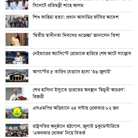
সিলেটে প্রতিমন্ত্রী শাহে আলম
শিশু ফাহিমা হত্যা: প্রধান আসামির ফাঁসির আদেশ
‘দ্বিতীয় স্বাধীনতা দিবসের শুভেচ্ছা’ জানালেন তিশা
নেইমারের অ্যাসিস্টে রেমোকে হারিয়ে শেষ আটে সান্তোস
আগস্টের ৫ তারিখ যেভাবে হলো ‘৩৬ জুলাই’
শেখ হাসিনা ইস্যুতে ভারতের অবস্থান ‘দ্বিমুখী আচরণ’:
রিজভী
এসএমপির অভিযানে ২৪ ঘন্টায় গ্রেফতার ৮২ জন
রাষ্ট্রপতির অনুষ্ঠানে হট্টগোল, জুলাই ডকুমেন্টারিতে
‘একদফার ঘোষক’ নিয়ে বিতর্ক