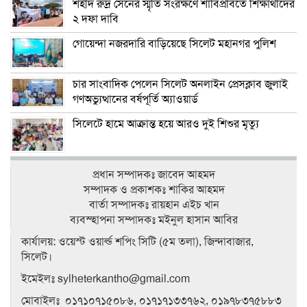
শহীদ রুদ্র সেনের স্মৃতি সংরক্ষণে শাবিপ্রবিতে শিক্ষার্থীদের
২ দফা দাবি
গোয়েন্দা নজরদারি বাড়িয়েছে সিলেট মহানগর পুলিশ
চার সাংবাদিক পেলেন সিলেট অনলাইন প্রেসক্লাব জুলাই
গণঅভ্যুত্থানের বর্ষপূর্তি অ্যাওয়ার্ড
সিলেটে হামে আক্রান্ত হয়ে আরও দুই শিশুর মৃত্যু
প্রধান সম্পাদকঃ জাবেদ আহমদ
সম্পাদক ও প্রকাশকঃ শাকির আহমদ
বার্তা সম্পাদকঃ রায়হান এইচ খান
ব‍্যবস্হাপনা সম্পাদকঃ মইনুল হাসান আবির
কার্যালয়: ওয়েস্ট ওয়ার্ল্ড শপিং সিটি (৫ম তলা), জিন্দাবাজার,
সিলেট।
ইমেইলঃ sylheterkantho@gmail.com
মোবাইলঃ ০১৭১০৭১৫০৮৬, ০১৭১৭১৩৩৭৬২, ০১৯৭৮৩৭৫৮৮৩