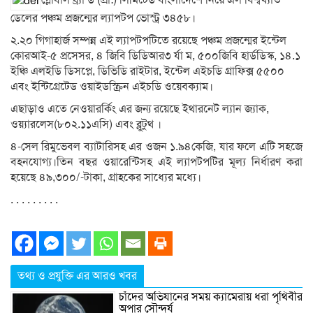
ডেলের পঞ্চম প্রজন্মের ল্যাপটপ ভোস্ট্র ৩৪৫৮।
২.২০ গিগাহার্জ সম্পন্ন এই ল্যাপটপটিতে রয়েছে পঞ্চম প্রজন্মের ইন্টেল
কোরআই-৫ প্রসেসর, ৪ জিবি ডিডিআর৩ র্যা ম, ৫০০জিবি হার্ডডিস্ক, ১৪.১
ইঞ্চি এলইডি ডিসপ্লে, ডিভিডি রাইটার, ইন্টেল এইচডি গ্রাফিক্স ৫৫০০
এবং ইন্টিগ্রেটেড ওয়াইডস্ক্রিন এইচডি ওয়েবক্যাম।
এছাড়াও এতে নেওয়ারর্কিং এর জন্য রয়েছে ইথারনেট ল্যান জ্যাক,
ওয়্যারলেস(৮০২.১১এসি) এবং ব্লুটুথ ।
৪-সেল রিমুভেবল ব্যাটারিসহ এর ওজন ১.৯৪কেজি, যার ফলে এটি সহজে
বহনযোগ্য।তিন বছর ওয়ারেন্টিসহ এই ল্যাপটপটির মূল্য নির্ধারণ করা
হয়েছে ৪৯,৩০০/-টাকা, গ্রাহকের সাধ্যের মধ্যে।
. . . . . . . . .
তথ্য ও প্রযুক্তি এর আরও খবর
চাঁদের অভিযানের সময় ক্যামেরায় ধরা পৃথিবীর
অপার সৌন্দর্য