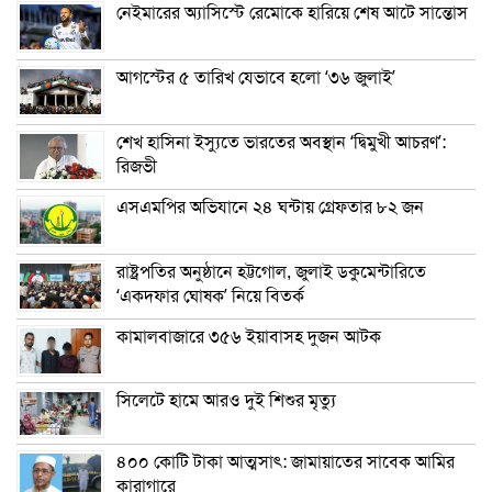
নেইমারের অ্যাসিস্টে রেমোকে হারিয়ে শেষ আটে সান্তোস
আগস্টের ৫ তারিখ যেভাবে হলো ‘৩৬ জুলাই’
শেখ হাসিনা ইস্যুতে ভারতের অবস্থান ‘দ্বিমুখী আচরণ’:
রিজভী
এসএমপির অভিযানে ২৪ ঘন্টায় গ্রেফতার ৮২ জন
রাষ্ট্রপতির অনুষ্ঠানে হট্টগোল, জুলাই ডকুমেন্টারিতে
‘একদফার ঘোষক’ নিয়ে বিতর্ক
কামালবাজারে ৩৫৬ ইয়াবাসহ দুজন আটক
সিলেটে হামে আরও দুই শিশুর মৃত্যু
৪০০ কোটি টাকা আত্মসাৎ: জামায়াতের সাবেক আমির
কারাগারে