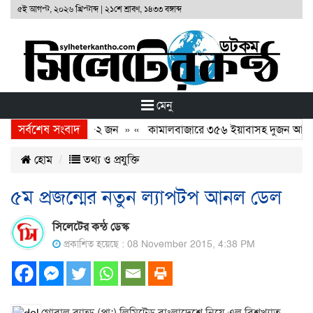
৫ই আগস্ট, ২০২৬ খ্রিস্টাব্দ
|
২১শে শ্রাবণ, ১৪৩৩ বঙ্গাব্দ
মেনু
সর্বশেষ সংবাদ
৪ ঘন্টায় গ্রেফতার ৮২ জন
» «
কামালবাজারে ৩৫৬ ইয়াবাসহ দুজন আটক
হোম
তথ্য ও প্রযুক্তি
৫ম প্রজন্মের নতুন ল্যাপটপ আনল ডেল
সিলেটের কন্ঠ ডেস্ক
প্রকাশিত হয়েছে : 08 November 2015, 4:38 PM
গ্লোবাল ব্র্যান্ড (প্রা:) লিমিটেড বাংলাদেশে নিয়ে এল বিশ্বখ্যাত