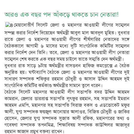
আরও এক বছর পদ আঁকড়ে থাকতে চান নেতারা!
মেয়াদোত্তীর্ণ সিলেট জেলা ও মহানগর আওয়ামী লীগের সম্মেলন
সম্পন্ন করার নির্দেশ দিয়েছেন অর্থমন্ত্রী আবুল মাল আবদুল মুহিত। বুধবার
রাতে জেলা ও মহানগর আওয়ামী লীগের শীর্ষসারির নেতাদের সঙ্গে
বৈঠককালে আগামী ৬ মাসের মধ্যে দুটি সাংগঠনিক কমিটির সম্মেলন
করার নির্দেশ দেন তিনি। তবে, জেলা ও মহানগর আওয়ামী লীগ নেতারা
সম্মেলন শেষ করতে এক বছর সময় চাইলে তাতে সম্মতি দেন অর্থমন্ত্রী।
বুধবার রাত সাড়ে ৯টায় অর্থমন্ত্রীর বাসভবন হাফিজ কমপ্লেক্সে এ বৈঠক
অনুষ্ঠিত হয়। ঘন্টাব্যাপি বৈঠকে জেলা ও মহানগর আওয়ামী লীগের দুই
সাধারণ সম্পাদক শফিকুর রহমান চৌধুরী ও আসাদ উদ্দিন আহমদ দুই
সাংগঠনিক কমিটির কর্মকাণ্ড অর্থমন্ত্রীর সামনে তুলে ধরেন।
বৈঠকে সিলেট মহানগর আওয়ামী লীগ সভাপতি বদর উদ্দিন আহমদ
কামরান, জেলার ভারপ্রাপ্ত সভাপতি লুৎফুর রহমান, সহ সভাপতি ইমরান
আহমদ এমপি, মহানগর সহ সভাপতি সিরাজ বকস ও এডভোকেট মফুর
আলী, যুগ্ম সম্পাদক ফয়জুল আনোয়ার আলাওর, বিজিত চৌধুরী ও জাকির
হোসেন, জেলার যুগ্ম সম্পাদক সুজাত আলী রফিক, মহানগরের তথ্য ও
গবেষণা সম্পাদক তপনমিত্র, শিক্ষাবিষয় সম্পাদক কাউন্সিলর আজাদুর
রহমান আজাদ প্রমুখ বক্তব্য রাখেন।