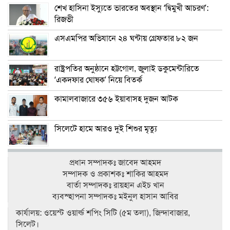
শেখ হাসিনা ইস্যুতে ভারতের অবস্থান ‘দ্বিমুখী আচরণ’:
রিজভী
এসএমপির অভিযানে ২৪ ঘন্টায় গ্রেফতার ৮২ জন
রাষ্ট্রপতির অনুষ্ঠানে হট্টগোল, জুলাই ডকুমেন্টারিতে
‘একদফার ঘোষক’ নিয়ে বিতর্ক
কামালবাজারে ৩৫৬ ইয়াবাসহ দুজন আটক
সিলেটে হামে আরও দুই শিশুর মৃত্যু
প্রধান সম্পাদকঃ জাবেদ আহমদ
সম্পাদক ও প্রকাশকঃ শাকির আহমদ
বার্তা সম্পাদকঃ রায়হান এইচ খান
ব‍্যবস্হাপনা সম্পাদকঃ মইনুল হাসান আবির
কার্যালয়: ওয়েস্ট ওয়ার্ল্ড শপিং সিটি (৫ম তলা), জিন্দাবাজার,
সিলেট।