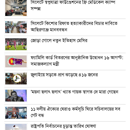
সিলেটে স্বপ্নযাত্রা ফাউণ্ডেশনের ফ্রি মেডিকেল ক্যাম্প
সম্পন্ন
সিলেটে কিশোর রিফাত হত্যাকারীদের বিচার দাবিতে
আছিরগঞ্জে মানববন্ধন
জোড়া গোলে নতুন ইতিহাস মেসির
ফ্যামিলি কার্ড বিতরণের আনুষ্ঠানিক উদ্বোধন ১৬ আগস্ট:
সমাজকল্যাণ মন্ত্রী
জুলাইয়ে সড়কে প্রাণ ঝড়েছে ৪১৬ জনের
‘ময়না ছলাৎ ছলাৎ’ খ্যাত গায়ক স্বাগত দে মারা গেছেন
১১ দলীয় ঐক্যের ঘেরাও কর্মসূচি ঘিরে সচিবালয়ের সব
গেট বন্ধ
রাষ্ট্রপতি নির্বাচনের চূড়ান্ত তারিখ ঘোষণা