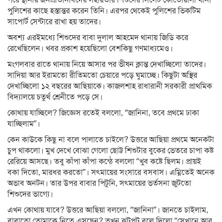
পুলিশের কাছে হস্তান্তর করেন তিনি। এরপর থেকেই পুলিশের ভিকটিম
সাপোর্ট সেন্টারে রাখা হয় তাদের।
অবশ্য এরইমধ্যে শিশুদের বাবা দুলাল আহমেদ থানায় জিডি করে
রেখেছিলেন। খবর প্রকাশ হয়েছিলো বেশকিছু গণমাধ্যমেও।
মংগলবার রাতে থানায় নিয়ে আসার পর ভীষন ক্লান্ত দেখাচ্ছিলো তাদের।
সাদিয়া আর ইরামতো রীতিমতো চেয়ারে পড়ে ঘুমাচ্ছে। কিছুটা অস্থির
দেখাচ্ছিলো ১২ বছরের আছিয়াকে। কাজলশাহ রাধারানী সরকারী প্রাথমিক
বিদ্যালয়ে চতুর্থ শ্রেনীতে পড়ে সে।
কোথায় যাচ্ছিলে? জিজ্ঞেস রতেই বললো, “জানিনা, তবে প্রথমে ঢাকা
যাচ্ছিলাম”।
কেন কাউকে কিছু না বলে পালাতে চাইলে? উত্তরে আছিয়া প্রথমে অনেকটা
চুপ থাকলো। মুখ দেখে বোঝা গেলো ছোট্ট শিশুটার বুকের ভেতরে চাপা কষ্ট
রেরিয়ে আসছে। তবু কাঁপা কাঁপা কন্ঠে বললো “খুব কষ্টে ছিলম। প্রায়ই
বকা দিতো, মারধর করতো”। সৎমায়ের সংসারে বসবাস। এম্নিতেই অনেক
অভাব অনটন। তার উপর বাবার পিটুনি, সৎমায়ের ভর্তসনা জুটতো
শিশুদের ভাগ্যে।
এখন কোথায় যাবে? উত্তরে আছিয়া বললো, “জানিনা”। জানতে চাইলাম,
বাবাতো তোমাকে নিতে এসছেন? তখন ঝটপট বলে দিলো “সেখানে আর