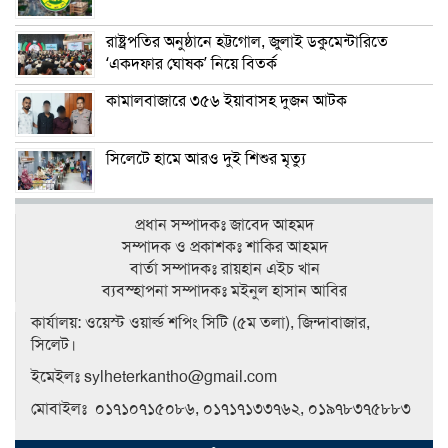
রাষ্ট্রপতির অনুষ্ঠানে হট্টগোল, জুলাই ডকুমেন্টারিতে
‘একদফার ঘোষক’ নিয়ে বিতর্ক
কামালবাজারে ৩৫৬ ইয়াবাসহ দুজন আটক
সিলেটে হামে আরও দুই শিশুর মৃত্যু
প্রধান সম্পাদকঃ জাবেদ আহমদ
সম্পাদক ও প্রকাশকঃ শাকির আহমদ
বার্তা সম্পাদকঃ রায়হান এইচ খান
ব‍্যবস্হাপনা সম্পাদকঃ মইনুল হাসান আবির
কার্যালয়: ওয়েস্ট ওয়ার্ল্ড শপিং সিটি (৫ম তলা), জিন্দাবাজার,
সিলেট।
ইমেইলঃ sylheterkantho@gmail.com
মোবাইলঃ ০১৭১০৭১৫০৮৬, ০১৭১৭১৩৩৭৬২, ০১৯৭৮৩৭৫৮৮৩