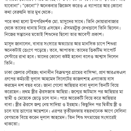
যাবোনা”। “কেনো”? অনেকবার জিজ্ঞেস করেও এ ব্যাপারে আর কোনো
কথা বেরুয়নি তার মুখ থেকে।
পরে কথা হলো উপপরিদর্শক মো. মাসুদের সাথে। তিনি দোয়ারাবাজার
থেকে তাদের থানায় নিয়ে এসছেন। ঐসময়টুকু দেখভালে তিনি ছিলেন।
নিজের সন্তানের মতোই শিশুদের ছিলো তার আবেগী প্রকাশ।
মাসুদ জানালেন, বাবার সংসারে অত্যাচার আর মানসিক চাপে শিশুরা
অনেকটাই ভেংগে পড়েছে। তবে, আপাতত: তাদের ভিকটিম সাপোর্ট
সেন্টারে রাখা হবে। তাদের কোনো কষ্টই হবেনা বলেও আশ্বাস দিলেন
তিনি।
ঢাকা জেলার লৌহজং থানাধীন বিক্রমপুর গ্রামের বাসিন্দা, প্রাণ আরএফএল
গ্রুপের কর্মচারী দুলাল আহমেদ সিলেটের কাজলশাহ এলাাকায় বাস
করছেন দশ বছর ধরে। জানা গেলো আছিয়ার বাবা দুলাল তিনটি বিয়ে
করেছেন। প্রথম স্ত্রীর ঔরসজাত আছিয়া। জন্মের আটমাস পর আছিয়ার মা
স্বামী ও মেয়েকে ছেড়ে চলে যান। পরে আরেকটি বিয়ে করে আছিয়ার
বাবা। স্ত্রীর ঔরসে জন্ম নেয় সাদিয়া ও ইরহাম। কিছুদিন পর দ্বিতীয় স্ত্রী ও
চলে যায় ভাগ্যের অন্বেশনে। এরপর তৃতীয়দফায় বছরখানেক আগে সেলিনা
বেগমকে বিয়ে করেন দুলাল আহমেদ। তিন শিশু সৎমায়ের সংসারেই
থাকতো।