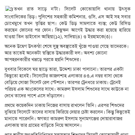
তখন রাত সাড়ে ন’টা। সিলেট কোতোয়ালি থানায় উৎসুক
সাংবাদিকের ভিড়। পুলিশের সহকারী কমিশনার, ওসি, এস আই সহ সবার
চোখেমুখে তখন তৃপ্তির ছাপ। কেউ ভিড় সামলাতে ব্যস্ত; কেউ রিসিভ
করছেন ফোনের পর ফোন। কিছুক্ষন আগেই উদ্ধার করা হয়েছে হারিয়ে
যাওয়া তিন ভাইবোন আছিয়া(১২), সাদিয়া(৪) ও ইরহামকে(৩)।
অনেক উদ্বেগ উৎকন্ঠা শেষে সু্স্থ অবস্থাতেই খুঁজে পাওয়া গেছে তাদেরকে।
আর তাতেই অনেকটা স্বস্তিতে উদ্ধারকারী দল। অবশ্য কোনো
আপহরনকারীর খপ্পড়ে পরতে হয়নি শিশুদের।
বুধবার বিকেলে ঘর ছাড়ে তারা, উদ্দেশ্য ঢাকা পালানো। তারপর একটা
কিছুতো হবেই। সিলেটের কাজলশাহ এলাকার ৪৩,এ নম্বর বাসা থেকে
বেড়িয়ে সোজা সিলেট রেল স্টেশনে। তারপর ট্রেনধরে ঢাকায়। ট্রেনেই
পরিচয় এক আংকেলের সাথে। কামরুল ইসলাম শিশুদের সাথে কাউকে না
দেখে তাদের পাশে এসে দাঁড়ালেন।
প্রথমে কয়েকদিন ঢাকায় নিজের বাসায় রাখলেন তিনি। এরপর শিশুদের
বুঝিয়ে সিলেটে তাদের বাসায় ফিরিয়ে দেয়ার চেষ্টা করলেন। কিন্তু কিছুতেই
মানাতে পারেননি। অগত্যা কামরুল ইসলাম সুনামগঞ্জের দোয়ারাবাজর
এলাকায় তার গ্রামের বাড়িতে নিয়ে আসলেন।
পরে স্থানীয় জনপ্রতিনিধিদের সহায়তার শিশুদের সিলেট কোতোয়ালী থানা