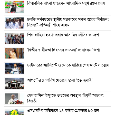
রিপাবলিক বাংলা ছাড়লেন সাংবাদিক ময়ূখ রঞ্জন ঘোষ
চলতি অর্থবছরেই স্থানীয় সরকারের সকল স্তরের নির্বাচন:
সিলেটে প্রতিমন্ত্রী শাহে আলম
শিশু ফাহিমা হত্যা: প্রধান আসামির ফাঁসির আদেশ
‘দ্বিতীয় স্বাধীনতা দিবসের শুভেচ্ছা’ জানালেন তিশা
নেইমারের অ্যাসিস্টে রেমোকে হারিয়ে শেষ আটে সান্তোস
আগস্টের ৫ তারিখ যেভাবে হলো ‘৩৬ জুলাই’
শেখ হাসিনা ইস্যুতে ভারতের অবস্থান ‘দ্বিমুখী আচরণ’:
রিজভী
এসএমপির অভিযানে ২৪ ঘন্টায় গ্রেফতার ৮২ জন